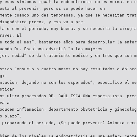
y esos síntomas igual la endometriosis no es normal en e
esta al prevenir, pero sí se puede hacer un
mente cuando uno des tempranas, ya que se necesitan trat
diagnóstico precoz, y eso va a pre-
la o con el periodo, muy buena, y se necesita la cirugía
raves. El
e todo el mes”, bastantes años para desarrollar la enfer
uando Dr. Escalona advirtió “a las mujeres
jer. medad” se da tratamiento médico y en tres que son m
stico Consuelo o cuatro meses no hay resultados o doloro
gi-
ntación, dejando no son los esperados”, especificó el ne
sticar
os ultra procesados DR. RAÚL ESCALONA especialista. prec
va a
oducen inflamación, departamento obStetricia y ginecolog
o plazo”.
 preparando el periodo, ¿Se puede prevenir? Antonia reco
bién de los niveles La endometriosis es una enfer- cente