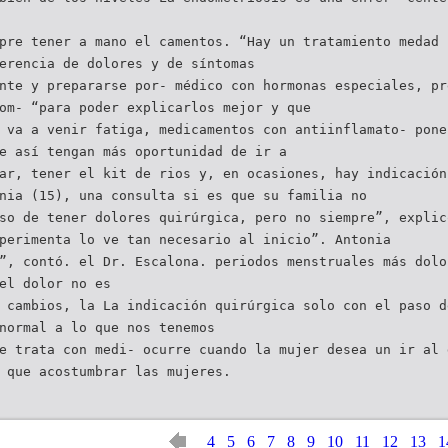
pre tener a mano el camentos. “Hay un tratamiento medad 
erencia de dolores y de síntomas
nte y prepararse por- médico con hormonas especiales, pr
om- “para poder explicarlos mejor y que
 va a venir fatiga, medicamentos con antiinflamato- pone
e así tengan más oportunidad de ir a
ar, tener el kit de rios y, en ocasiones, hay indicación
nia (15), una consulta si es que su familia no
so de tener dolores quirúrgica, pero no siempre”, explic
perimenta lo ve tan necesario al inicio”. Antonia
”, contó. el Dr. Escalona. periodos menstruales más dolo
el dolor no es
 cambios, la La indicación quirúrgica solo con el paso d
normal a lo que nos tenemos
e trata con medi- ocurre cuando la mujer desea un ir al 
 que acostumbrar las mujeres.
4
5
6
7
8
9
10
11
12
13
1