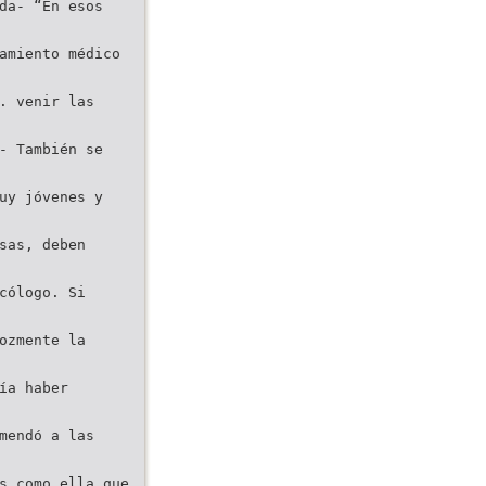
da- “En esos
amiento médico
. venir las
- También se
uy jóvenes y
sas, deben
cólogo. Si
ozmente la
ía haber
mendó a las
s como ella que