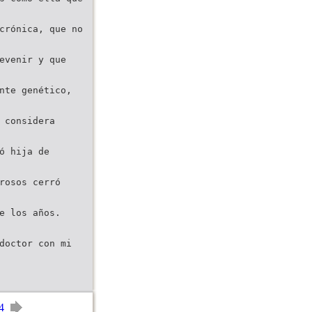
crónica, que no
evenir y que
nte genético,
 considera
ó hija de
rosos cerró
e los años.
doctor con mi
4