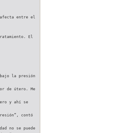
afecta entre el
ratamiento. El
bajo la presión
or de útero. Me
ero y ahí se
resión”, contó
dad no se puede