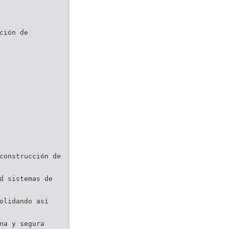
ción de
construcción de
d sistemas de
olidando así
na y segura