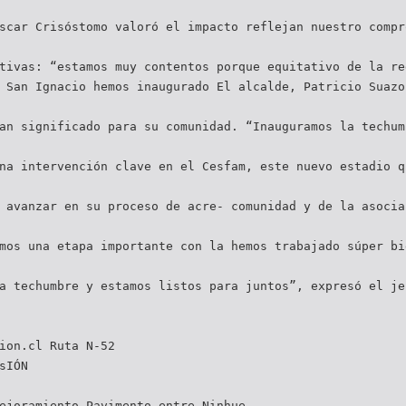
scar Crisóstomo valoró el impacto reflejan nuestro compr
tivas: “estamos muy contentos porque equitativo de la re
 San Ignacio hemos inaugurado El alcalde, Patricio Suazo
an significado para su comunidad. “Inauguramos la techum
na intervención clave en el Cesfam, este nuevo estadio q
 avanzar en su proceso de acre- comunidad y de la asocia
mos una etapa importante con la hemos trabajado súper bi
a techumbre y estamos listos para juntos”, expresó el je
ion.cl
Ruta N-52
sIÓN
ejoramiento Pavimento entre Ninhue