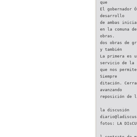
que
El gobernador Ó
desarrollo
de ambas inicia
en la comuna de
obras.
dos obras de gr
y también
La primera es u
servicio de la
que nos permite
Siempre
ditación. Cerra
avanzando
reposición de l
diario@ladiscus
fotos: LA DIsCU
l contrato de m