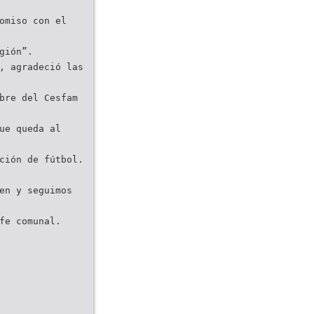
omiso con el
gión”.
, agradeció las
bre del Cesfam
ue queda al
ción de fútbol.
en y seguimos
fe comunal.