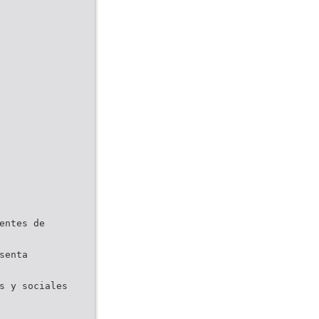
entes de
senta
s y sociales