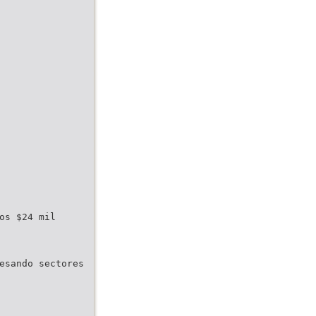
os $24 mil
esando sectores